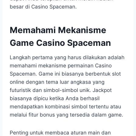
besar di Casino Spaceman.
Memahami Mekanisme
Game Casino Spaceman
Langkah pertama yang harus dilakukan adalah
memahami mekanisme permainan Casino
Spaceman. Game ini biasanya berbentuk slot
online dengan tema luar angkasa yang
futuristik dan simbol-simbol unik. Jackpot
biasanya dipicu ketika Anda berhasil
mendapatkan kombinasi simbol tertentu atau
melalui fitur bonus yang tersedia dalam game.
Penting untuk membaca aturan main dan