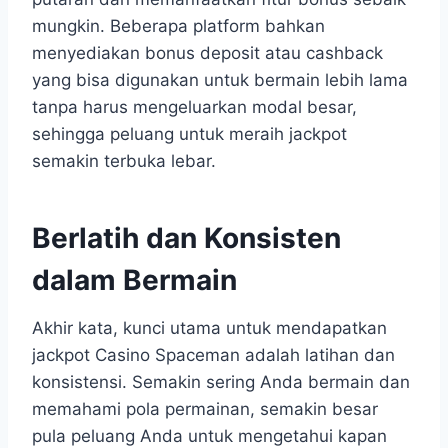
mungkin. Beberapa platform bahkan
menyediakan bonus deposit atau cashback
yang bisa digunakan untuk bermain lebih lama
tanpa harus mengeluarkan modal besar,
sehingga peluang untuk meraih jackpot
semakin terbuka lebar.
Berlatih dan Konsisten
dalam Bermain
Akhir kata, kunci utama untuk mendapatkan
jackpot Casino Spaceman adalah latihan dan
konsistensi. Semakin sering Anda bermain dan
memahami pola permainan, semakin besar
pula peluang Anda untuk mengetahui kapan