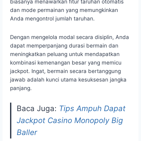
biasanya menawarkan fitur taruhan otomatis
dan mode permainan yang memungkinkan
Anda mengontrol jumlah taruhan.
Dengan mengelola modal secara disiplin, Anda
dapat memperpanjang durasi bermain dan
meningkatkan peluang untuk mendapatkan
kombinasi kemenangan besar yang memicu
jackpot. Ingat, bermain secara bertanggung
jawab adalah kunci utama kesuksesan jangka
panjang.
Baca Juga:
Tips Ampuh Dapat
Jackpot Casino Monopoly Big
Baller