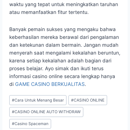
waktu yang tepat untuk meningkatkan taruhan
atau memanfaatkan fitur tertentu.
Banyak pemain sukses yang mengaku bahwa
keberhasilan mereka berawal dari pengalaman
dan ketekunan dalam bermain. Jangan mudah
menyerah saat mengalami kekalahan beruntun,
karena setiap kekalahan adalah bagian dari
proses belajar. Ayo simak dan ikuti terus
informasi casino online secara lengkap hanya
di
GAME CASINO BERKUALITAS
.
Post
#
Cara Untuk Menang Besar
#
CASINO ONLINE
Tags:
#
CASINO ONLINE AUTO WITHDRAW
#
Casino Spaceman