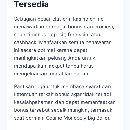
Tersedia
Sebagian besar platform kasino online
menawarkan berbagai bonus dan promosi,
seperti bonus deposit, free spin, atau
cashback. Manfaatkan semua penawaran
ini secara optimal karena dapat
meningkatkan peluang Anda untuk
mendapatkan jackpot tanpa harus
mengeluarkan modal tambahan.
Pastikan juga untuk membaca syarat dan
ketentuan terkait bonus agar tidak terjadi
kesalahpahaman dan dapat memanfaatkan
bonus tersebut sebaik mungkin, termasuk
saat bermain Casino Monopoly Big Baller.