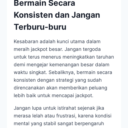
Bermain Secara
Konsisten dan Jangan
Terburu-buru
Kesabaran adalah kunci utama dalam
meraih jackpot besar. Jangan tergoda
untuk terus menerus meningkatkan taruhan
demi mengejar kemenangan besar dalam
waktu singkat. Sebaliknya, bermain secara
konsisten dengan strategi yang sudah
direncanakan akan memberikan peluang
lebih baik untuk mencapai jackpot.
Jangan lupa untuk istirahat sejenak jika
merasa lelah atau frustrasi, karena kondisi
mental yang stabil sangat berpengaruh