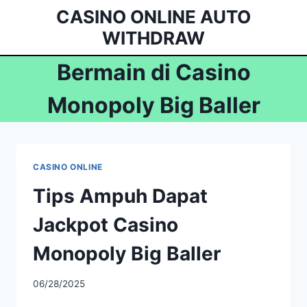
Skip
CASINO ONLINE AUTO
to
WITHDRAW
content
Bermain di Casino
Monopoly Big Baller
CASINO ONLINE
Tips Ampuh Dapat
Jackpot Casino
Monopoly Big Baller
06/28/2025