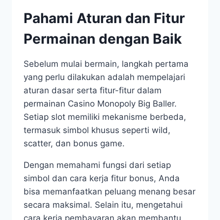
Pahami Aturan dan Fitur
Permainan dengan Baik
Sebelum mulai bermain, langkah pertama
yang perlu dilakukan adalah mempelajari
aturan dasar serta fitur-fitur dalam
permainan Casino Monopoly Big Baller.
Setiap slot memiliki mekanisme berbeda,
termasuk simbol khusus seperti wild,
scatter, dan bonus game.
Dengan memahami fungsi dari setiap
simbol dan cara kerja fitur bonus, Anda
bisa memanfaatkan peluang menang besar
secara maksimal. Selain itu, mengetahui
cara kerja pembayaran akan membantu