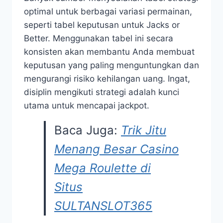
optimal untuk berbagai variasi permainan,
seperti tabel keputusan untuk Jacks or
Better. Menggunakan tabel ini secara
konsisten akan membantu Anda membuat
keputusan yang paling menguntungkan dan
mengurangi risiko kehilangan uang. Ingat,
disiplin mengikuti strategi adalah kunci
utama untuk mencapai jackpot.
Baca Juga:
Trik Jitu
Menang Besar Casino
Mega Roulette di
Situs
SULTANSLOT365