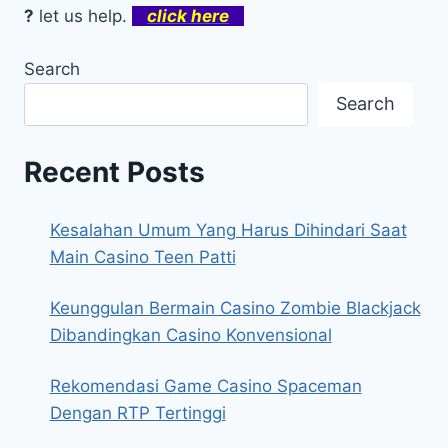
?
let us help.
click here
Search
Search
Recent Posts
Kesalahan Umum Yang Harus Dihindari Saat
Main Casino Teen Patti
Keunggulan Bermain Casino Zombie Blackjack
Dibandingkan Casino Konvensional
Rekomendasi Game Casino Spaceman
Dengan RTP Tertinggi