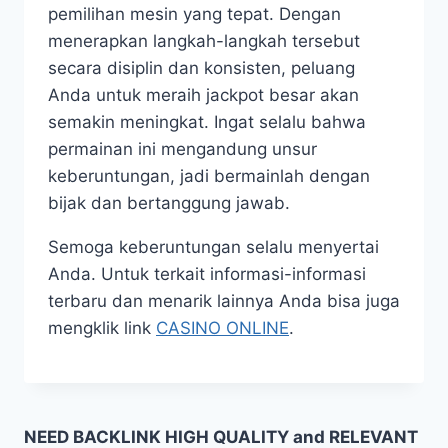
pemilihan mesin yang tepat. Dengan
menerapkan langkah-langkah tersebut
secara disiplin dan konsisten, peluang
Anda untuk meraih jackpot besar akan
semakin meningkat. Ingat selalu bahwa
permainan ini mengandung unsur
keberuntungan, jadi bermainlah dengan
bijak dan bertanggung jawab.
Semoga keberuntungan selalu menyertai
Anda. Untuk terkait informasi-informasi
terbaru dan menarik lainnya Anda bisa juga
mengklik link
CASINO ONLINE
.
NEED BACKLINK HIGH QUALITY and RELEVANT