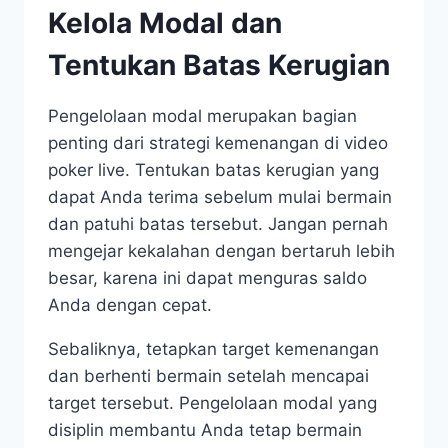
Kelola Modal dan
Tentukan Batas Kerugian
Pengelolaan modal merupakan bagian
penting dari strategi kemenangan di video
poker live. Tentukan batas kerugian yang
dapat Anda terima sebelum mulai bermain
dan patuhi batas tersebut. Jangan pernah
mengejar kekalahan dengan bertaruh lebih
besar, karena ini dapat menguras saldo
Anda dengan cepat.
Sebaliknya, tetapkan target kemenangan
dan berhenti bermain setelah mencapai
target tersebut. Pengelolaan modal yang
disiplin membantu Anda tetap bermain