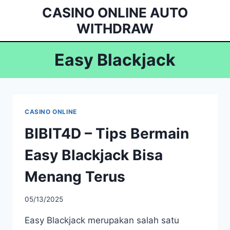
Skip
CASINO ONLINE AUTO
to
WITHDRAW
content
Easy Blackjack
CASINO ONLINE
BIBIT4D – Tips Bermain
Easy Blackjack Bisa
Menang Terus
05/13/2025
Easy Blackjack merupakan salah satu