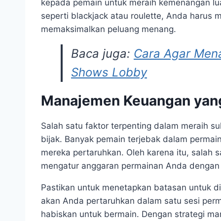
kepada pemain untuk meraih kemenangan luar
seperti blackjack atau roulette, Anda harus
memaksimalkan peluang menang.
Baca juga:
Cara Agar Men
Shows Lobby
Manajemen Keuangan yang
Salah satu faktor terpenting dalam meraih 
bijak. Banyak pemain terjebak dalam permai
mereka pertaruhkan. Oleh karena itu, salah s
mengatur anggaran permainan Anda dengan h
Pastikan untuk menetapkan batasan untuk di
akan Anda pertaruhkan dalam satu sesi per
habiskan untuk bermain. Dengan strategi m