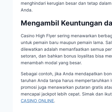
menghindari kerugian besar dan tetap dalam
Anda.
Mengambil Keuntungan da
Casino High Flyer sering menawarkan berba
untuk pemain baru maupun pemain lama. Sala
dilewatkan adalah memanfaatkan semua pe
setoran, dan bahkan bonus loyalitas bisa m
menambah modal yang besar.
Sebagai contoh, jika Anda mendapatkan bonu
taruhan Anda tanpa harus mempertaruhkan le
promosi juga menawarkan putaran gratis a
mencapai jackpot lebih cepat. Simak dan ikut
CASINO ONLINE
.