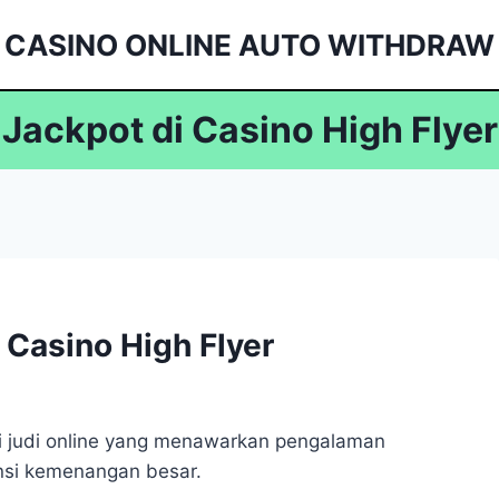
CASINO ONLINE AUTO WITHDRAW
Jackpot di Casino High Flyer
 Casino High Flyer
si judi online yang menawarkan pengalaman
si kemenangan besar.