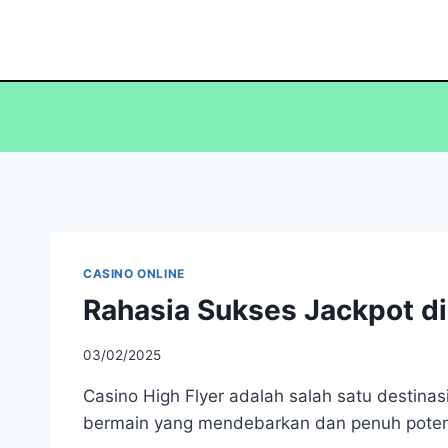
Skip
to
content
CASINO ONLINE
Rahasia Sukses Jackpot di
03/02/2025
Casino High Flyer adalah salah satu destina
bermain yang mendebarkan dan penuh poten