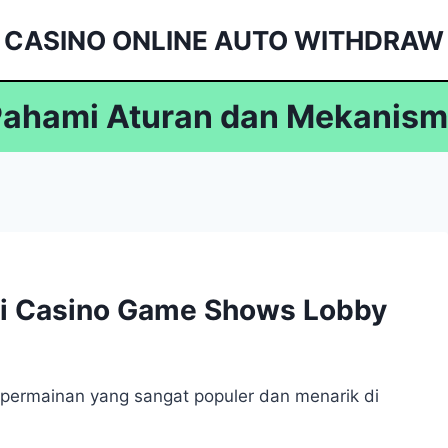
CASINO ONLINE AUTO WITHDRAW
ahami Aturan dan Mekanis
di Casino Game Shows Lobby
ermainan yang sangat populer dan menarik di