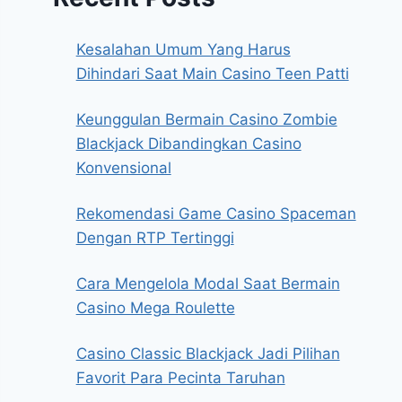
Kesalahan Umum Yang Harus
Dihindari Saat Main Casino Teen Patti
Keunggulan Bermain Casino Zombie
Blackjack Dibandingkan Casino
Konvensional
Rekomendasi Game Casino Spaceman
Dengan RTP Tertinggi
Cara Mengelola Modal Saat Bermain
Casino Mega Roulette
Casino Classic Blackjack Jadi Pilihan
Favorit Para Pecinta Taruhan