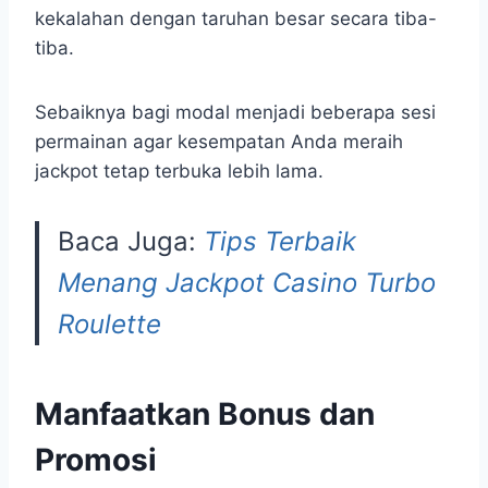
kekalahan dengan taruhan besar secara tiba-
tiba.
Sebaiknya bagi modal menjadi beberapa sesi
permainan agar kesempatan Anda meraih
jackpot tetap terbuka lebih lama.
Baca Juga:
Tips Terbaik
Menang Jackpot Casino Turbo
Roulette
Manfaatkan Bonus dan
Promosi