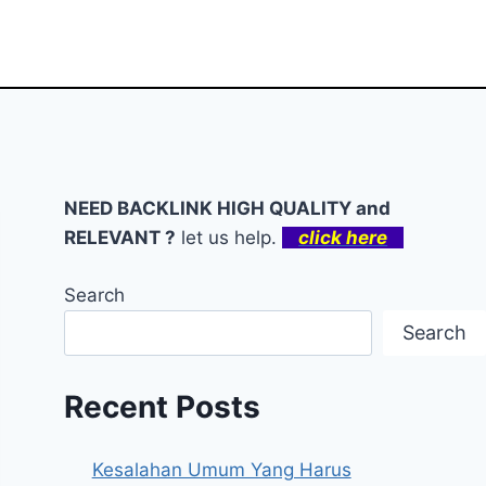
NEED BACKLINK HIGH QUALITY and
RELEVANT ?
let us help.
click here
Search
Search
Recent Posts
Kesalahan Umum Yang Harus