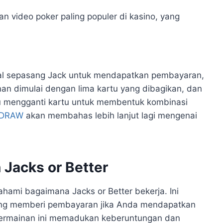
an video poker paling populer di kasino, yang
.
imal sepasang Jack untuk mendapatkan pembayaran,
an dimulai dengan lima kartu yang dibagikan, dan
u mengganti kartu untuk membentuk kombinasi
HDRAW
akan membahas lebih lanjut lagi mengenai
 Jacks or Better
ami bagaimana Jacks or Better bekerja. Ini
r yang memberi pembayaran jika Anda mendapatkan
. Permainan ini memadukan keberuntungan dan