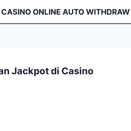
CASINO ONLINE AUTO WITHDRAW
n Jackpot di Casino