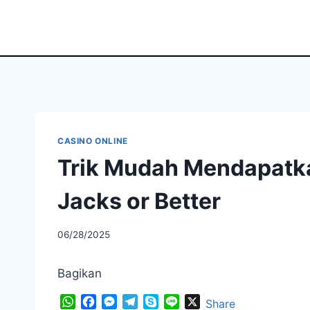
Skip
to
content
CASINO ONLINE
Trik Mudah Mendapatka
Jacks or Better
06/28/2025
Bagikan
W
F
M
T
S
L
X
Share