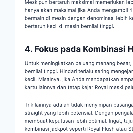
Meskipun bertaruh maksimal memerlukan leb
hanya akan maksimal jika Anda mengambil risi
bermain di mesin dengan denominasi lebih ke
bertaruh kecil di mesin bernilai tinggi.
4. Fokus pada Kombinasi H
Untuk meningkatkan peluang menang besar, 
bernilai tinggi. Hindari terlalu sering meng
kecil. Misalnya, jika Anda mendapatkan empa
kartu lainnya dan tetap kejar Royal meski pel
Trik lainnya adalah tidak menyimpan pasanga
straight yang lebih potensial. Dengan pengal
membuat keputusan lebih optimal. Ingat, tu
kombinasi jackpot seperti Royal Flush atau St