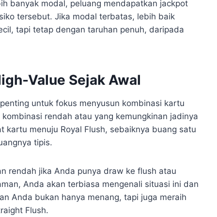
ih banyak modal, peluang mendapatkan jackpot
ko tersebut. Jika modal terbatas, lebih baik
cil, tapi tetap dengan taruhan penuh, daripada
igh-Value Sejak Awal
penting untuk fokus menyusun kombinasi kartu
ejar kombinasi rendah atau yang kemungkinan jadinya
t kartu menuju Royal Flush, sebaiknya buang satu
uangnya tipis.
n rendah jika Anda punya draw ke flush atau
aman, Anda akan terbiasa mengenali situasi ini dan
juan Anda bukan hanya menang, tapi juga meraih
raight Flush.