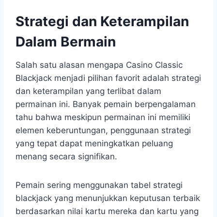
Strategi dan Keterampilan
Dalam Bermain
Salah satu alasan mengapa Casino Classic
Blackjack menjadi pilihan favorit adalah strategi
dan keterampilan yang terlibat dalam
permainan ini. Banyak pemain berpengalaman
tahu bahwa meskipun permainan ini memiliki
elemen keberuntungan, penggunaan strategi
yang tepat dapat meningkatkan peluang
menang secara signifikan.
Pemain sering menggunakan tabel strategi
blackjack yang menunjukkan keputusan terbaik
berdasarkan nilai kartu mereka dan kartu yang