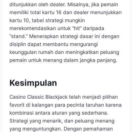
ditunjukkan oleh dealer. Misalnya, jika pemain
memiliki total kartu 16 dan dealer menunjukkan
kartu 10, tabel strategi mungkin
merekomendasikan untuk “hit” daripada
“stand.” Menerapkan strategi dasar ini dengan
disiplin dapat membantu mengurangi
keunggulan rumah dan meningkatkan peluang
pemain untuk menang dalam jangka panjang.
Kesimpulan
Casino Classic Blackjack telah menjadi pilihan
favorit di kalangan para pecinta taruhan karena
kombinasi antara aturan yang sederhana.
Strategi yang menarik, dan peluang menang
yang menguntungkan. Dengan pemahaman