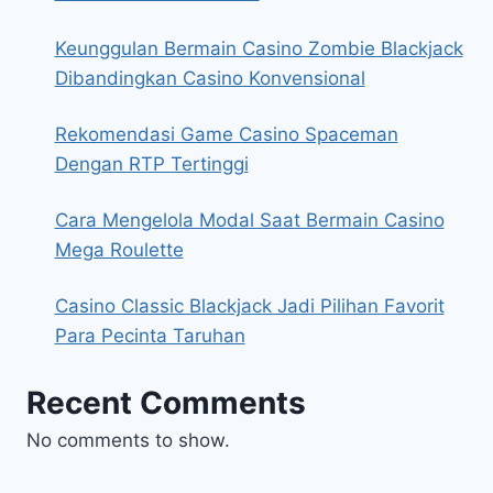
Keunggulan Bermain Casino Zombie Blackjack
Dibandingkan Casino Konvensional
Rekomendasi Game Casino Spaceman
Dengan RTP Tertinggi
Cara Mengelola Modal Saat Bermain Casino
Mega Roulette
Casino Classic Blackjack Jadi Pilihan Favorit
Para Pecinta Taruhan
Recent Comments
No comments to show.