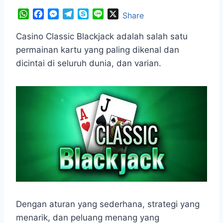
W
F
M
T
S
L
X
Share
h
a
e
e
k
i
a
c
s
l
y
n
Casino Classic Blackjack adalah salah satu
t
e
s
e
p
e
permainan kartu yang paling dikenal dan
s
b
e
g
e
dicintai di seluruh dunia, dan varian.
A
o
n
r
p
o
g
a
p
k
e
m
r
Dengan aturan yang sederhana, strategi yang
menarik, dan peluang menang yang