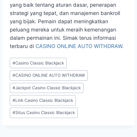
yang baik tentang aturan dasar, penerapan
strategi yang tepat, dan manajemen bankroll
yang bijak. Pemain dapat meningkatkan
peluang mereka untuk meraih kemenangan
dalam permainan ini. Simak terus informasi
terbaru di
CASINO ONLINE AUTO WITHDRAW
.
Post
#
Casino Classic Blackjack
Tags:
#
CASINO ONLINE AUTO WITHDRAW
#
Jackpot Casino Classic Blackjack
#
Link Casino Classic Blackjack
#
Situs Casino Classic Blackjack