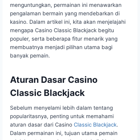
menguntungkan, permainan ini menawarkan
pengalaman bermain yang mendebarkan di
kasino. Dalam artikel ini, kita akan menjelajahi
mengapa Casino Classic Blackjack begitu
populer, serta beberapa fitur menarik yang
membuatnya menjadi pilihan utama bagi
banyak pemain.
Aturan Dasar Casino
Classic Blackjack
Sebelum menyelami lebih dalam tentang
popularitasnya, penting untuk memahami
aturan dasar dari Casino
Classic Blackjack
.
Dalam permainan ini, tujuan utama pemain