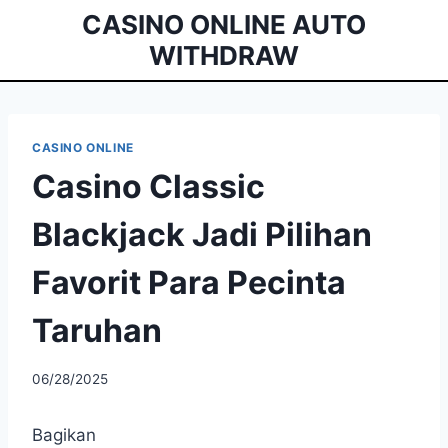
Skip
CASINO ONLINE AUTO
to
WITHDRAW
content
CASINO ONLINE
Casino Classic
Blackjack Jadi Pilihan
Favorit Para Pecinta
Taruhan
06/28/2025
Bagikan