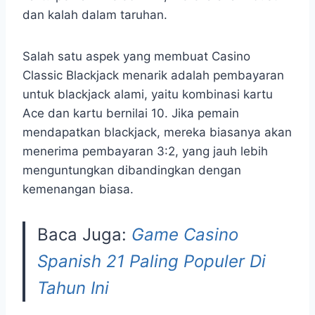
dan kalah dalam taruhan.
Salah satu aspek yang membuat Casino
Classic Blackjack menarik adalah pembayaran
untuk blackjack alami, yaitu kombinasi kartu
Ace dan kartu bernilai 10. Jika pemain
mendapatkan blackjack, mereka biasanya akan
menerima pembayaran 3:2, yang jauh lebih
menguntungkan dibandingkan dengan
kemenangan biasa.
Baca Juga:
Game Casino
Spanish 21 Paling Populer Di
Tahun Ini