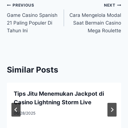
Post
PREVIOUS
NEXT
Game Casino Spanish
Cara Mengelola Modal
navigation
21 Paling Populer Di
Saat Bermain Casino
Tahun Ini
Mega Roulette
Similar Posts
Tips Jitu Menemukan Jackpot di
Casino Lightning Storm Live
06/28/2025