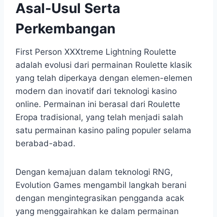
Asal-Usul Serta
Perkembangan
First Person XXXtreme Lightning Roulette
adalah evolusi dari permainan Roulette klasik
yang telah diperkaya dengan elemen-elemen
modern dan inovatif dari teknologi kasino
online. Permainan ini berasal dari Roulette
Eropa tradisional, yang telah menjadi salah
satu permainan kasino paling populer selama
berabad-abad.
Dengan kemajuan dalam teknologi RNG,
Evolution Games mengambil langkah berani
dengan mengintegrasikan pengganda acak
yang menggairahkan ke dalam permainan