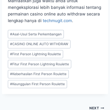
Manfaatkan juga waktu anda untuk
mengeksplorasi lebih banyak informasi tentang
permainan casino online auto withdraw secara
lengkap hanya di
techmugit.com
.
Post
#
Asal-Usul Serta Perkembangan
Tags:
#
CASINO ONLINE AUTO WITHDRAW
#
First Person Lightning Roulette
#
Fitur First Person Lightning Roulette
#
Keberhasilan First Person Roulette
#
Keunggulan First Person Roulette
Post
NEXT