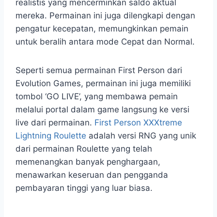
realistis yang mencerminkan saldo aktual
mereka. Permainan ini juga dilengkapi dengan
pengatur kecepatan, memungkinkan pemain
untuk beralih antara mode Cepat dan Normal.
Seperti semua permainan First Person dari
Evolution Games, permainan ini juga memiliki
tombol ‘GO LIVE’, yang membawa pemain
melalui portal dalam game langsung ke versi
live dari permainan.
First Person XXXtreme
Lightning Roulette
adalah versi RNG yang unik
dari permainan Roulette yang telah
memenangkan banyak penghargaan,
menawarkan keseruan dan pengganda
pembayaran tinggi yang luar biasa.