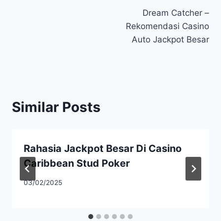
Dream Catcher –
navigation
Rekomendasi Casino
Auto Jackpot Besar
Similar Posts
Rahasia Jackpot Besar Di Casino
Caribbean Stud Poker
03/02/2025