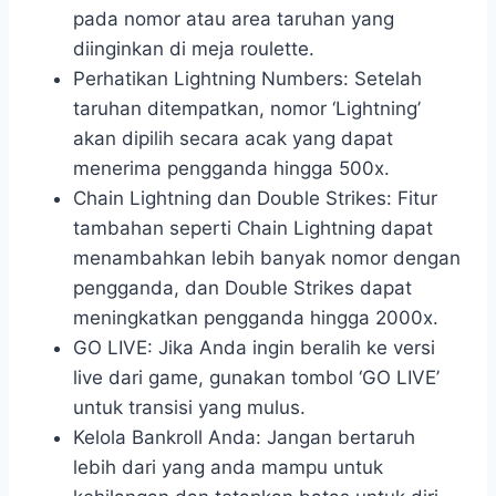
pada nomor atau area taruhan yang
diinginkan di meja roulette.
Perhatikan Lightning Numbers: Setelah
taruhan ditempatkan, nomor ‘Lightning’
akan dipilih secara acak yang dapat
menerima pengganda hingga 500x.
Chain Lightning dan Double Strikes: Fitur
tambahan seperti Chain Lightning dapat
menambahkan lebih banyak nomor dengan
pengganda, dan Double Strikes dapat
meningkatkan pengganda hingga 2000x.
GO LIVE: Jika Anda ingin beralih ke versi
live dari game, gunakan tombol ‘GO LIVE’
untuk transisi yang mulus.
Kelola Bankroll Anda: Jangan bertaruh
lebih dari yang anda mampu untuk