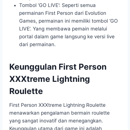
Tombol ‘GO LIVE’: Seperti semua
permainan First Person dari Evolution
Games, permainan ini memiliki tombol ‘GO
LIVE’. Yang membawa pemain melalui
portal dalam game langsung ke versi live
dari permainan.
Keunggulan First Person
XXXtreme Lightning
Roulette
First Person XXXtreme Lightning Roulette
menawarkan pengalaman bermain roulette
yang sangat inovatif dan menegangkan.
Keunggulan utama dari game ini adalah