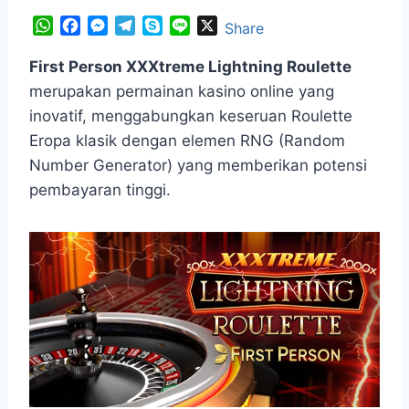
W
F
M
T
S
L
X
Share
h
a
e
e
k
i
a
c
s
l
y
n
First Person XXXtreme Lightning Roulette
t
e
s
e
p
e
merupakan permainan kasino online yang
s
b
e
g
e
inovatif, menggabungkan keseruan Roulette
A
o
n
r
Eropa klasik dengan elemen RNG (Random
p
o
g
a
Number Generator) yang memberikan potensi
p
k
e
m
r
pembayaran tinggi.