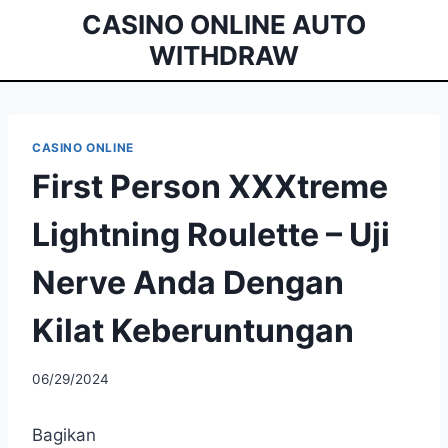
Skip
CASINO ONLINE AUTO
to
WITHDRAW
content
CASINO ONLINE
First Person XXXtreme
Lightning Roulette – Uji
Nerve Anda Dengan
Kilat Keberuntungan
06/29/2024
Bagikan