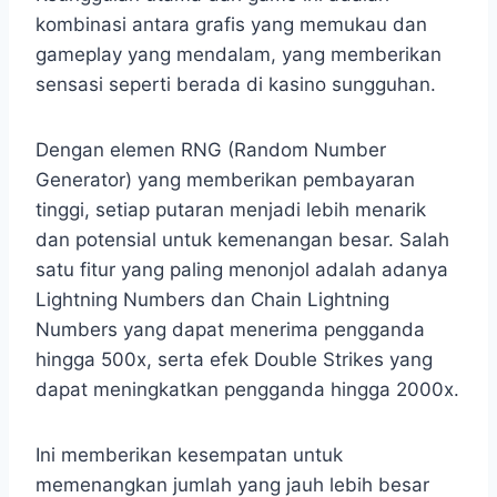
kombinasi antara grafis yang memukau dan
gameplay yang mendalam, yang memberikan
sensasi seperti berada di kasino sungguhan.
Dengan elemen RNG (Random Number
Generator) yang memberikan pembayaran
tinggi, setiap putaran menjadi lebih menarik
dan potensial untuk kemenangan besar. Salah
satu fitur yang paling menonjol adalah adanya
Lightning Numbers dan Chain Lightning
Numbers yang dapat menerima pengganda
hingga 500x, serta efek Double Strikes yang
dapat meningkatkan pengganda hingga 2000x.
Ini memberikan kesempatan untuk
memenangkan jumlah yang jauh lebih besar