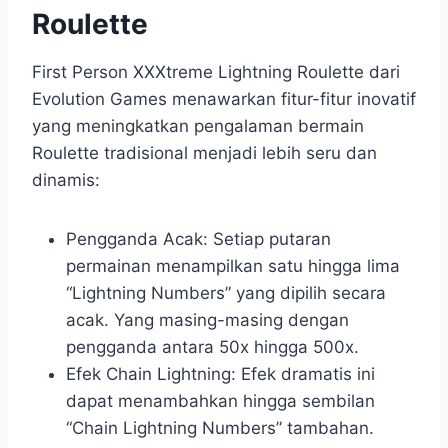
Roulette
First Person XXXtreme Lightning Roulette dari
Evolution Games menawarkan fitur-fitur inovatif
yang meningkatkan pengalaman bermain
Roulette tradisional menjadi lebih seru dan
dinamis:
Pengganda Acak: Setiap putaran
permainan menampilkan satu hingga lima
“Lightning Numbers” yang dipilih secara
acak. Yang masing-masing dengan
pengganda antara 50x hingga 500x.
Efek Chain Lightning: Efek dramatis ini
dapat menambahkan hingga sembilan
“Chain Lightning Numbers” tambahan.