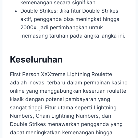
kemenangan secara signifikan.
Double Strikes: Jika fitur Double Strikes
aktif, pengganda bisa meningkat hingga
2000x, jadi pertimbangkan untuk
memasang taruhan pada angka-angka ini.
Keseluruhan
First Person XXXtreme Lightning Roulette
adalah inovasi terbaru dalam permainan kasino
online yang menggabungkan keseruan roulette
klasik dengan potensi pembayaran yang
sangat tinggi. Fitur utama seperti Lightning
Numbers, Chain Lightning Numbers, dan
Double Strikes menawarkan pengganda yang
dapat meningkatkan kemenangan hingga