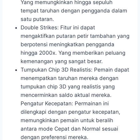
Yang memungkinkan hingga sepuluh
tempat taruhan dengan pengganda dalam
satu putaran.
Double Strikes: Fitur ini dapat
mengaktifkan putaran petir tambahan yang
berpotensi meningkatkan pengganda
hingga 2000x. Yang memberikan peluang
kemenangan yang sangat besar.
Tumpukan Chip 3D Realistis: Pemain dapat
menempatkan taruhan mereka dengan
tumpukan chip 3D yang realistis yang
mencerminkan saldo aktual mereka.
Pengatur Kecepatan: Permainan ini
dilengkapi dengan pengatur kecepatan,
memungkinkan pemain untuk beralih
antara mode Cepat dan Normal sesuai
dengan preferensi mereka.