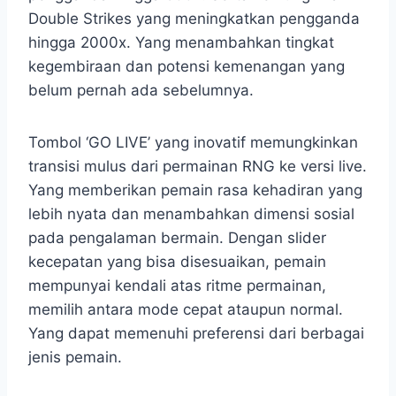
Double Strikes yang meningkatkan pengganda
hingga 2000x. Yang menambahkan tingkat
kegembiraan dan potensi kemenangan yang
belum pernah ada sebelumnya.
Tombol ‘GO LIVE’ yang inovatif memungkinkan
transisi mulus dari permainan RNG ke versi live.
Yang memberikan pemain rasa kehadiran yang
lebih nyata dan menambahkan dimensi sosial
pada pengalaman bermain. Dengan slider
kecepatan yang bisa disesuaikan, pemain
mempunyai kendali atas ritme permainan,
memilih antara mode cepat ataupun normal.
Yang dapat memenuhi preferensi dari berbagai
jenis pemain.