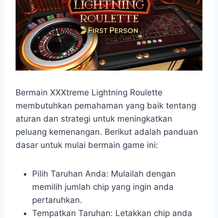
Bermain XXXtreme Lightning Roulette
membutuhkan pemahaman yang baik tentang
aturan dan strategi untuk meningkatkan
peluang kemenangan. Berikut adalah panduan
dasar untuk mulai bermain game ini:
Pilih Taruhan Anda: Mulailah dengan
memilih jumlah chip yang ingin anda
pertaruhkan.
Tempatkan Taruhan: Letakkan chip anda