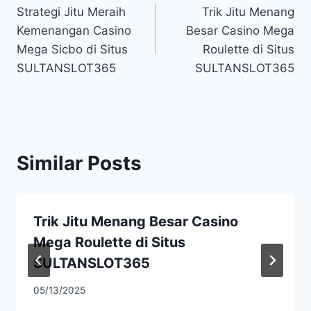
Strategi Jitu Meraih
Trik Jitu Menang
navigation
Kemenangan Casino
Besar Casino Mega
Mega Sicbo di Situs
Roulette di Situs
SULTANSLOT365
SULTANSLOT365
Similar Posts
Trik Jitu Menang Besar Casino
Mega Roulette di Situs
SULTANSLOT365
05/13/2025