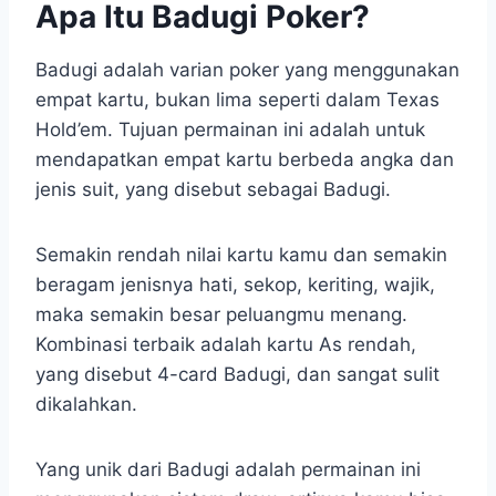
Apa Itu Badugi Poker?
Badugi adalah varian poker yang menggunakan
empat kartu, bukan lima seperti dalam Texas
Hold’em. Tujuan permainan ini adalah untuk
mendapatkan empat kartu berbeda angka dan
jenis suit, yang disebut sebagai Badugi.
Semakin rendah nilai kartu kamu dan semakin
beragam jenisnya hati, sekop, keriting, wajik,
maka semakin besar peluangmu menang.
Kombinasi terbaik adalah kartu As rendah,
yang disebut 4-card Badugi, dan sangat sulit
dikalahkan.
Yang unik dari Badugi adalah permainan ini