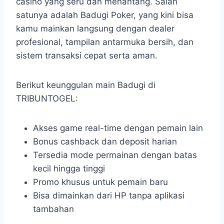
casino yang seru dan menantang. Salah
satunya adalah Badugi Poker, yang kini bisa
kamu mainkan langsung dengan dealer
profesional, tampilan antarmuka bersih, dan
sistem transaksi cepat serta aman.
Berikut keunggulan main Badugi di
TRIBUNTOGEL:
Akses game real-time dengan pemain lain
Bonus cashback dan deposit harian
Tersedia mode permainan dengan batas
kecil hingga tinggi
Promo khusus untuk pemain baru
Bisa dimainkan dari HP tanpa aplikasi
tambahan