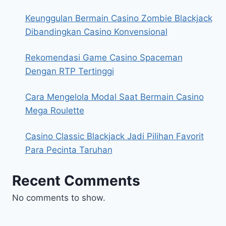
Keunggulan Bermain Casino Zombie Blackjack
Dibandingkan Casino Konvensional
Rekomendasi Game Casino Spaceman
Dengan RTP Tertinggi
Cara Mengelola Modal Saat Bermain Casino
Mega Roulette
Casino Classic Blackjack Jadi Pilihan Favorit
Para Pecinta Taruhan
Recent Comments
No comments to show.