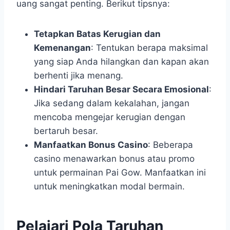
uang sangat penting. Berikut tipsnya:
Tetapkan Batas Kerugian dan
Kemenangan
: Tentukan berapa maksimal
yang siap Anda hilangkan dan kapan akan
berhenti jika menang.
Hindari Taruhan Besar Secara Emosional
:
Jika sedang dalam kekalahan, jangan
mencoba mengejar kerugian dengan
bertaruh besar.
Manfaatkan Bonus Casino
: Beberapa
casino menawarkan bonus atau promo
untuk permainan Pai Gow. Manfaatkan ini
untuk meningkatkan modal bermain.
Pelajari Pola Taruhan