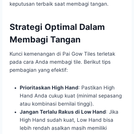
keputusan terbaik saat membagi tangan.
Strategi Optimal Dalam
Membagi Tangan
Kunci kemenangan di Pai Gow Tiles terletak
pada cara Anda membagi tile. Berikut tips
pembagian yang efektif:
Prioritaskan High Hand
: Pastikan High
Hand Anda cukup kuat (minimal sepasang
atau kombinasi bernilai tinggi).
Jangan Terlalu Rakus di Low Hand
: Jika
High Hand sudah kuat, Low Hand bisa
lebih rendah asalkan masih memiliki