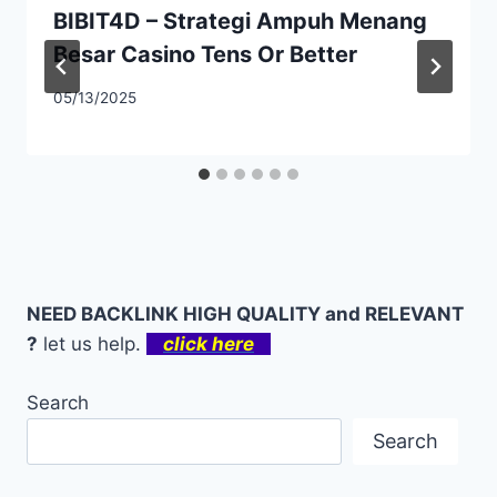
BIBIT4D – Strategi Ampuh Menang
Besar Casino Tens Or Better
05/13/2025
NEED BACKLINK HIGH QUALITY and RELEVANT
?
let us help.
click here
Search
Search