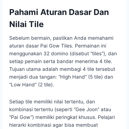
Pahami Aturan Dasar Dan
Nilai Tile
Sebelum bermain, pastikan Anda memahami
aturan dasar Pai Gow Tiles. Permainan ini
menggunakan 32 domino (disebut “tiles”), dan
setiap pemain serta bandar menerima 4 tile.
Tujuan utama adalah membagi 4 tile tersebut
menjadi dua tangan: “High Hand” (5 tile) dan
“Low Hand” (2 tile).
Setiap tile memiliki nilai tertentu, dan
kombinasi tertentu (seperti “Gee Joon” atau
“Pai Gow”) memiliki peringkat khusus. Pelajari
hierarki kombinasi agar bisa membuat