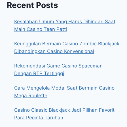
Recent Posts
Kesalahan Umum Yang Harus Dihindari Saat
Main Casino Teen Patti
Keunggulan Bermain Casino Zombie Blackjack
Dibandingkan Casino Konvensional
Rekomendasi Game Casino Spaceman
Dengan RTP Tertinggi
Cara Mengelola Modal Saat Bermain Casino
Mega Roulette
Casino Classic Blackjack Jadi Pilihan Favorit
Para Pecinta Taruhan