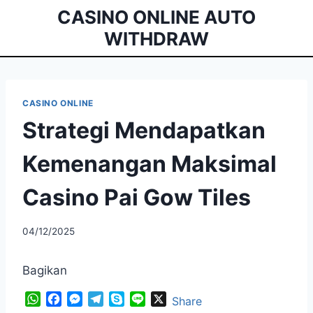
Skip
CASINO ONLINE AUTO
to
WITHDRAW
content
CASINO ONLINE
Strategi Mendapatkan
Kemenangan Maksimal
Casino Pai Gow Tiles
04/12/2025
Bagikan
W
F
M
T
S
L
X
Share