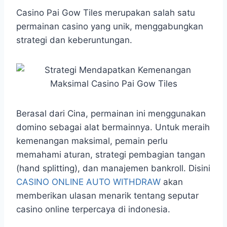
h
a
e
e
k
i
a
c
s
l
y
n
Casino Pai Gow Tiles merupakan salah satu
t
e
s
e
p
e
permainan casino yang unik, menggabungkan
s
b
e
g
e
strategi dan keberuntungan.
A
o
n
r
p
o
g
a
p
k
e
m
r
Berasal dari Cina, permainan ini menggunakan
domino sebagai alat bermainnya. Untuk meraih
kemenangan maksimal, pemain perlu
memahami aturan, strategi pembagian tangan
(hand splitting), dan manajemen bankroll. Disini
CASINO ONLINE AUTO WITHDRAW
akan
memberikan ulasan menarik tentang seputar
casino online terpercaya di indonesia.