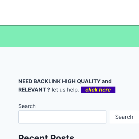
NEED BACKLINK HIGH QUALITY and
RELEVANT ?
let us help.
click here
Search
Search
Recent Posts