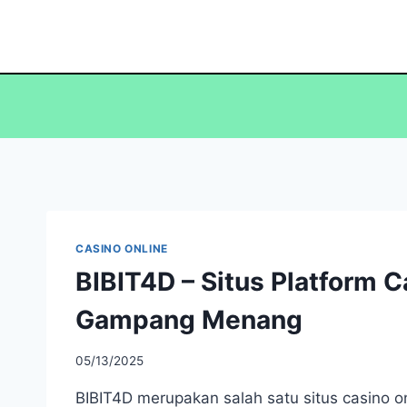
Skip
to
content
CASINO ONLINE
BIBIT4D – Situs Platform C
Gampang Menang
05/13/2025
BIBIT4D merupakan salah satu situs casino on