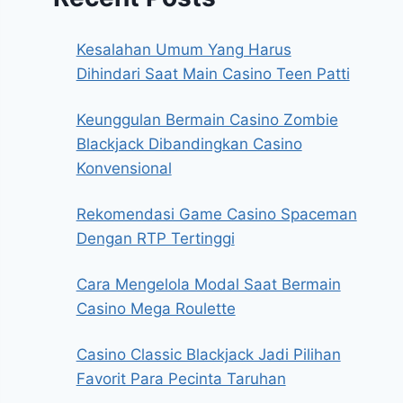
Kesalahan Umum Yang Harus
Dihindari Saat Main Casino Teen Patti
Keunggulan Bermain Casino Zombie
Blackjack Dibandingkan Casino
Konvensional
Rekomendasi Game Casino Spaceman
Dengan RTP Tertinggi
Cara Mengelola Modal Saat Bermain
Casino Mega Roulette
Casino Classic Blackjack Jadi Pilihan
Favorit Para Pecinta Taruhan