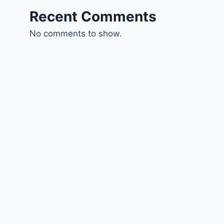
Recent Comments
No comments to show.