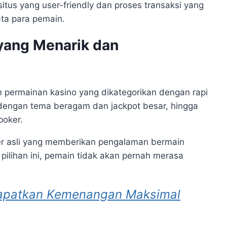
itus yang user-friendly dan proses transaksi yang
ata para pemain.
yang Menarik dan
 permainan kasino yang dikategorikan dengan rapi
 dengan tema beragam dan jackpot besar, hingga
poker.
er asli yang memberikan pengalaman bermain
pilihan ini, pemain tidak akan pernah merasa
dapatkan Kemenangan Maksimal