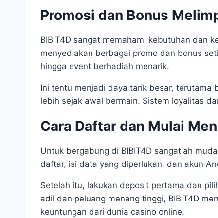
Promosi dan Bonus Melim
BIBIT4D sangat memahami kebutuhan dan kei
menyediakan berbagai promo dan bonus setia
hingga event berhadiah menarik.
Ini tentu menjadi daya tarik besar, terutam
lebih sejak awal bermain. Sistem loyalitas da
Cara Daftar dan Mulai Men
Untuk bergabung di BIBIT4D sangatlah mudah.
daftar, isi data yang diperlukan, dan akun A
Setelah itu, lakukan deposit pertama dan pi
adil dan peluang menang tinggi, BIBIT4D menj
keuntungan dari dunia casino online.