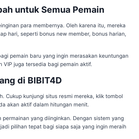
pah untuk Semua Pemain
nginan para membernya. Oleh karena itu, mereka
p hari, seperti bonus new member, bonus harian,
a bagi pemain baru yang ingin merasakan keuntungan
n VIP juga tersedia bagi pemain aktif.
ang di BIBIT4D
 Cukup kunjungi situs resmi mereka, klik tombol
nda akan aktif dalam hitungan menit.
lih permainan yang diinginkan. Dengan sistem yang
adi pilihan tepat bagi siapa saja yang ingin meraih