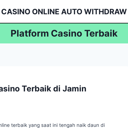
CASINO ONLINE AUTO WITHDRAW
Platform Casino Terbaik
asino Terbaik di Jamin
line terbaik yang saat ini tengah naik daun di